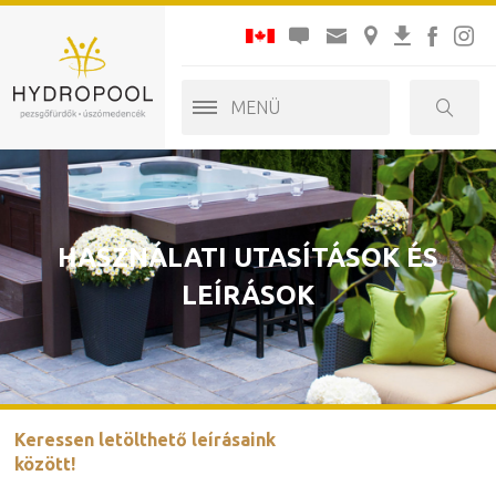
MENÜ
HASZNÁLATI UTASÍTÁSOK ÉS
LEÍRÁSOK
Keressen letölthető leírásaink
között!