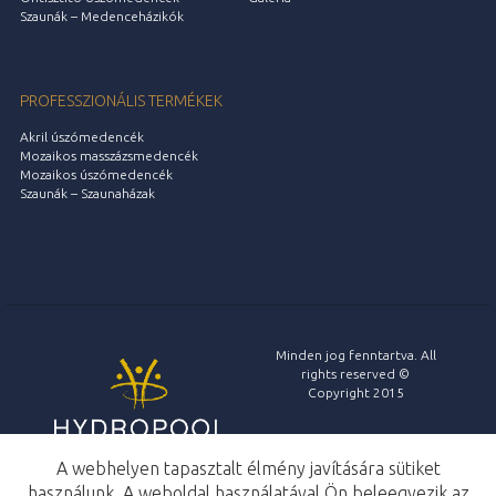
Szaunák – Medenceházikók
PROFESSZIONÁLIS TERMÉKEK
Akril úszómedencék
Mozaikos masszázsmedencék
Mozaikos úszómedencék
Szaunák – Szaunaházak
Minden jog fenntartva. All
rights reserved ©
Copyright 2015
tervezés és fejlesztés:
A webhelyen tapasztalt élmény javítására sütiket
használunk. A weboldal használatával Ön beleegyezik az