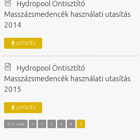
Hydropool Öntisztító
Masszázsmedencék használati utasítás
2014
LETÖLTÉS
Hydropool Öntisztító
Masszázsmedencék használati utasítás
2015
LETÖLTÉS
5 / 5 oldal
«
1
2
3
4
5