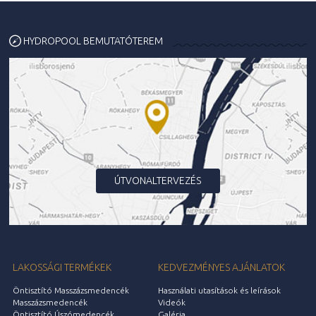
HYDROPOOL BEMUTATÓTEREM
ÚTVONALTERVEZÉS
LAKOSSÁGI TERMÉKEK
KEDVEZMÉNYES AJÁNLATOK
Öntisztító Masszázsmedencék
Használati utasítások és leírások
Masszázsmedencék
Videók
Öntisztító Úszómedencék
Galéria